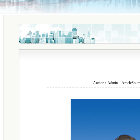
Author：
Admin
ArticleSour