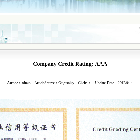
Company Credit Rating: AAA
Author：
admin
ArticleSource：
Originality
Clicks：
Update Time：2012/9/14